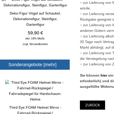
− zur Lieferung von 
würde,
Deko-Figur Vögel auf Schaukel,
− zur Lieferung vers
Dekorationsfigur, Steinfigur,
Rückgabe geeignet si
Gartenfigur
− zur Lieferung von 
anderen Gütern verm
59,90 €
− zur Lieferung alko
inkl. 19% MwSt.
30 Tage nach Vertra
zzgl.
Versandkosten
Markt abhängt, auf d
− zur Lieferung von
die Versiegelung nac
Sonderangebote [mehr]
− zur Lieferung von 
Sie können
hier
ei
erforderlich) und 
ausgefüllte Widerru
ZURÜCK
Third Eye FOAM Helmet Mirror -
Fahrrad-Rückspiegel /