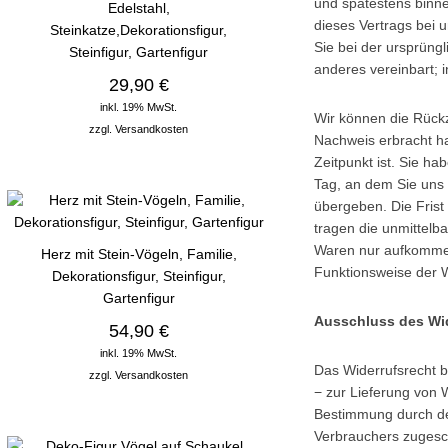
und spätestens binne
Edelstahl,
dieses Vertrags bei 
Steinkatze,Dekorationsfigur,
Sie bei der ursprüng
Steinfigur, Gartenfigur
anderes vereinbart; 
29,90 €
inkl. 19% MwSt.
Wir können die Rückz
zzgl.
Versandkosten
Nachweis erbracht h
Zeitpunkt ist. Sie h
Tag, an dem Sie uns 
übergeben. Die Frist
tragen die unmittelb
Waren nur aufkommen
Herz mit Stein-Vögeln, Familie,
Funktionsweise der 
Dekorationsfigur, Steinfigur,
Gartenfigur
Ausschluss des Wi
54,90 €
inkl. 19% MwSt.
Das Widerrufsrecht b
zzgl.
Versandkosten
− zur Lieferung von W
Bestimmung durch den
Verbrauchers zugesch