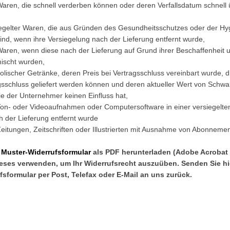
Waren, die schnell verderben können oder deren Verfallsdatum schnell 
iegelter Waren, die aus Gründen des Gesundheitsschutzes oder der Hyg
nd, wenn ihre Versiegelung nach der Lieferung entfernt wurde,
Waren, wenn diese nach der Lieferung auf Grund ihrer Beschaffenheit 
ischt wurden,
holischer Getränke, deren Preis bei Vertragsschluss vereinbart wurde, d
gsschluss geliefert werden können und deren aktueller Wert von Sch
ie der Unternehmer keinen Einfluss hat,
 Ton- oder Videoaufnahmen oder Computersoftware in einer versiegelt
h der Lieferung entfernt wurde
Zeitungen, Zeitschriften oder Illustrierten mit Ausnahme von Abonneme
n
Muster-Widerrufsformular
als PDF herunterladen (Adobe Acrobat
dieses verwenden, um Ihr Widerrufsrecht auszuüben. Senden Sie hi
fsformular per Post, Telefax oder E-Mail an uns zurück.