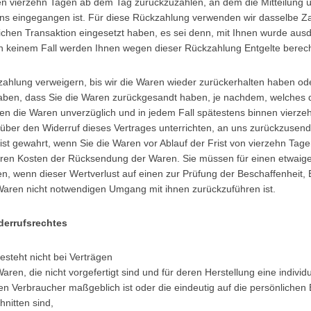
n vierzehn Tagen ab dem Tag zurückzuzahlen, an dem die Mitteilung ü
uns eingegangen ist. Für diese Rückzahlung verwenden wir dasselbe Za
lichen Transaktion eingesetzt haben, es sei denn, mit Ihnen wurde ausd
in keinem Fall werden Ihnen wegen dieser Rückzahlung Entgelte berec
ahlung verweigern, bis wir die Waren wieder zurückerhalten haben ode
aben, dass Sie die Waren zurückgesandt haben, je nachdem, welches d
aben die Waren unverzüglich und in jedem Fall spätestens binnen vier
über den Widerruf dieses Vertrages unterrichten, an uns zurückzusen
 ist gewahrt, wenn Sie die Waren vor Ablauf der Frist von vierzehn Tag
aren Kosten der Rücksendung der Waren. Sie müssen für einen etwaige
, wenn dieser Wertverlust auf einen zur Prüfung der Beschaffenheit,
Waren nicht notwendigen Umgang mit ihnen zurückzuführen ist.
derrufsrechtes
esteht nicht bei Verträgen
aren, die nicht vorgefertigt sind und für deren Herstellung eine indivi
 Verbraucher maßgeblich ist oder die eindeutig auf die persönlichen
nitten sind,