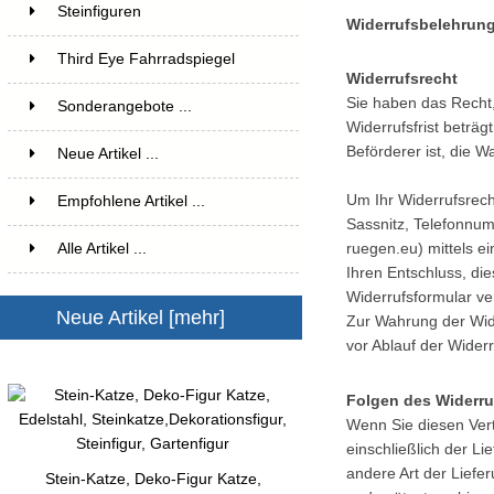
Steinfiguren
14
Widerrufsbelehrun
Third Eye Fahrradspiegel
4
Widerrufsrecht
Sie haben das Recht
Sonderangebote ...
Widerrufsfrist beträ
Beförderer ist, die 
Neue Artikel ...
Um Ihr Widerrufsrech
Empfohlene Artikel ...
Sassnitz, Telefonnu
Alle Artikel ...
ruegen.eu) mittels ei
Ihren Entschluss, di
Widerrufsformular ve
Neue Artikel [mehr]
Zur Wahrung der Wide
vor Ablauf der Widerr
Folgen des Widerru
Wenn Sie diesen Vert
einschließlich der L
andere Art der Liefe
Stein-Katze, Deko-Figur Katze,