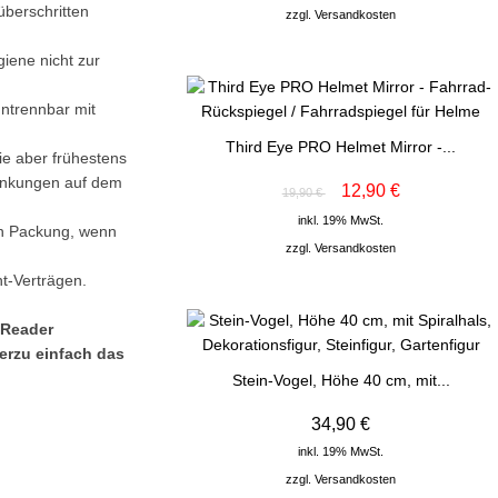
überschritten
zzgl.
Versandkosten
iene nicht zur
untrennbar mit
Third Eye PRO Helmet Mirror -...
ie aber frühestens
wankungen auf dem
12,90 €
19,90 €
inkl. 19% MwSt.
en Packung, wenn
zzgl.
Versandkosten
nt-Verträgen.
 Reader
erzu einfach das
Stein-Vogel, Höhe 40 cm, mit...
34,90 €
inkl. 19% MwSt.
zzgl.
Versandkosten