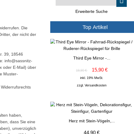
Erweiterte Suche
Top Artikel
iderrufen. Die
tter, der nicht der
r. 39, 18546
Third Eye Mirror -...
: info@sassnitz-
ax oder E-Mail) über
15,90 €
19,90 €
te Muster-
inkl. 19% MwSt.
zzgl.
Versandkosten
s Widerrufsrechts
alten haben,
Herz mit Stein-Vögeln,...
eben, dass Sie eine
aben), unverzüglich
44,90 €