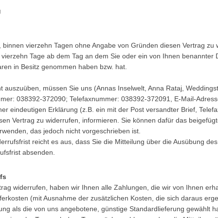
g
, binnen vierzehn Tagen ohne Angabe von Gründen diesen Vertrag zu w
gt vierzehn Tage ab dem Tag an dem Sie oder ein von Ihnen benannter Dri
Waren in Besitz genommen haben bzw. hat.
t auszuüben, müssen Sie uns (Annas Inselwelt, Anna Rataj, Weddingst
mmer: 038392-372090; Telefaxnummer: 038392-372091, E-Mail-Adresse
ner eindeutigen Erklärung (z.B. ein mit der Post versandter Brief, Telef
esen Vertrag zu widerrufen, informieren. Sie können dafür das beigefüg
rwenden, das jedoch nicht vorgeschrieben ist.
rrufsfrist reicht es aus, dass Sie die Mitteilung über die Ausübung de
ufsfrist absenden.
fs
rag widerrufen, haben wir Ihnen alle Zahlungen, die wir von Ihnen erh
ieferkosten (mit Ausnahme der zusätzlichen Kosten, die sich daraus erg
rung als die von uns angebotene, günstige Standardlieferung gewählt h