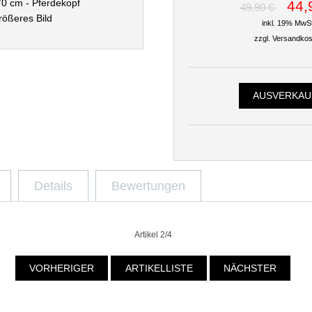
44,
49,90 €
rößeres Bild
inkl. 19% MwSt
zzgl.
Versandkos
AUSVERKA
Details
Bewertungen
Artikel 2/4
VORHERIGER
ARTIKELLISTE
NÄCHSTER