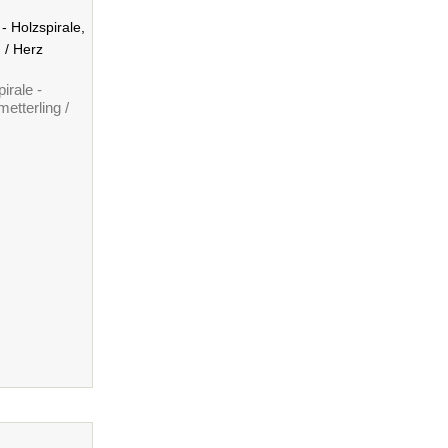
irale -
etterling /