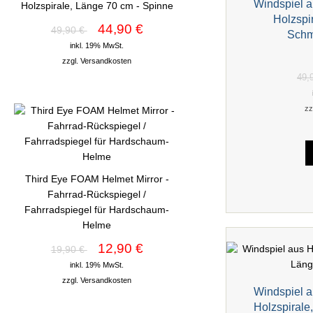
Windspiel a
Holzspirale, Länge 70 cm - Spinne
Holzspi
44,90 €
49,90 €
Schm
inkl. 19% MwSt.
zzgl.
Versandkosten
49,
zz
Third Eye FOAM Helmet Mirror -
Fahrrad-Rückspiegel /
Fahrradspiegel für Hardschaum-
Helme
12,90 €
19,90 €
inkl. 19% MwSt.
zzgl.
Versandkosten
Windspiel a
Holzspirale