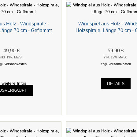
us Holz - Windspirale -
Windspiel aus Holz - Winds
 Länge 70 cm - Geflammt
Holzspirale, Länge 70 cm -
49,90 €
59,90 €
inkl. 19% MwSt.
inkl. 19% MwSt.
gl.
Versandkosten
zzgl.
Versandkosten
.. weitere Infos
DETAILS
USVERKAUFT