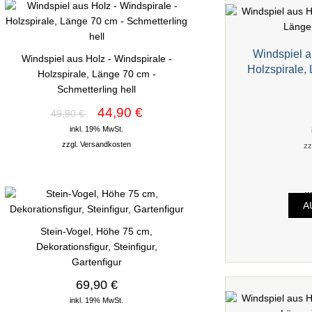
Windspiel a
Windspiel aus Holz - Windspirale -
Holzspirale,
Holzspirale, Länge 70 cm -
Schmetterling hell
44,90 €
49,90 €
inkl. 19% MwSt.
zzgl.
Versandkosten
zz
.
A
Stein-Vogel, Höhe 75 cm,
Dekorationsfigur, Steinfigur,
Gartenfigur
69,90 €
inkl. 19% MwSt.