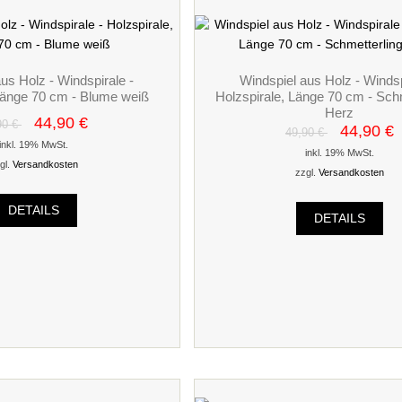
us Holz - Windspirale -
Windspiel aus Holz - Windsp
Länge 70 cm - Blume weiß
Holzspirale, Länge 70 cm - Schm
Herz
44,90 €
90 €
44,90 €
49,90 €
inkl. 19% MwSt.
inkl. 19% MwSt.
gl.
Versandkosten
zzgl.
Versandkosten
DETAILS
DETAILS