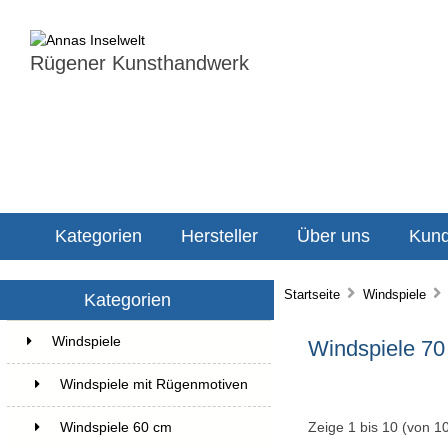
Rügener Kunsthandwerk
Kategorien
Hersteller
Über uns
Kund
Startseite
Windspiele
W
Kategorien
Windspiele
22
Windspiele 70
Windspiele mit Rügenmotiven
2
Zeige
1
bis
10
(von
1
Windspiele 60 cm