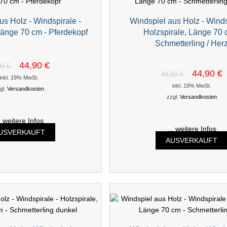
us Holz - Windspirale -
Windspiel aus Holz - Winds
Länge 70 cm - Pferdekopf
Holzspirale, Länge 70 
Schmetterling / Her
44,90 €
90 €
44,90 €
49,90 €
inkl. 19% MwSt.
inkl. 19% MwSt.
gl.
Versandkosten
zzgl.
Versandkosten
.. weitere Infos
... weitere Infos
USVERKAUFT
AUSVERKAUFT