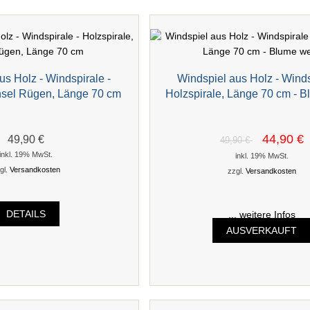
us Holz - Windspirale -
Windspiel aus Holz - Winds
Insel Rügen, Länge 70 cm
Holzspirale, Länge 70 cm - 
44,90 €
49,90 €
49,90 €
inkl. 19% MwSt.
inkl. 19% MwSt.
gl.
Versandkosten
zzgl.
Versandkosten
DETAILS
... weitere Infos
AUSVERKAUFT