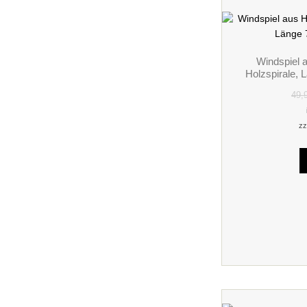
Windspiel a
Holzspirale, 
49,
zz