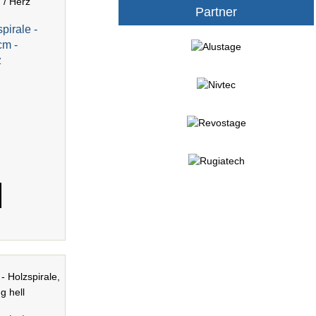
Partner
pirale -
cm -
z