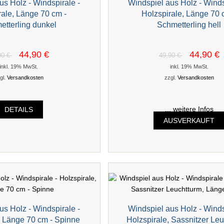
us Holz - Windspirale -
Windspiel aus Holz - Winds
rale, Länge 70 cm -
Holzspirale, Länge 70 
etterling dunkel
Schmetterling hell
44,90 €
44,90 €
90 €
49,90 €
inkl. 19% MwSt.
inkl. 19% MwSt.
gl.
Versandkosten
zzgl.
Versandkosten
DETAILS
... weitere Infos
AUSVERKAUFT
us Holz - Windspirale -
Windspiel aus Holz - Winds
, Länge 70 cm - Spinne
Holzspirale, Sassnitzer Leu