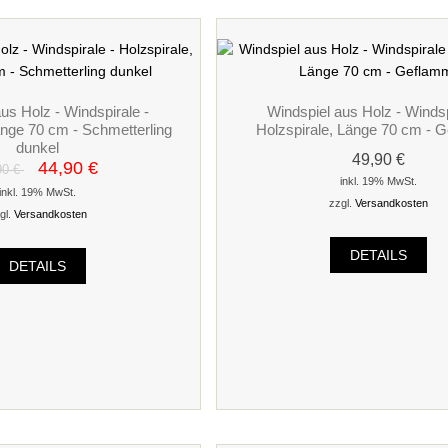
us Holz - Windspirale -
Windspiel aus Holz - Windsp
änge 70 cm - Schmetterling
Holzspirale, Länge 70 cm - 
dunkel
49,90 €
44,90 €
90 €
inkl. 19% MwSt.
inkl. 19% MwSt.
zzgl.
Versandkosten
gl.
Versandkosten
DETAILS
DETAILS